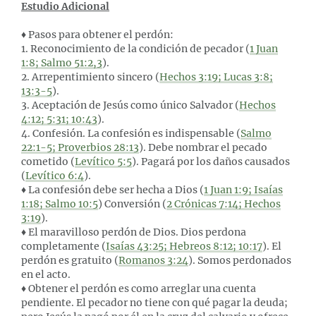
Estudio Adicional
♦ Pasos para obtener el perdón:
1. Reconocimiento de la condición de pecador (
1 Juan
1:8; Salmo 51:2,3
).
2. Arrepentimiento sincero (
Hechos 3:19; Lucas 3:8;
13:3-5
).
3. Aceptación de Jesús como único Salvador (
Hechos
4:12; 5:31; 10:43
).
4. Confesión. La confesión es indispensable (
Salmo
22:1-5; Proverbios 28:13
). Debe nombrar el pecado
cometido (
Levítico 5:5
). Pagará por los daños causados
(
Levítico 6:4
).
♦ La confesión debe ser hecha a Dios (
1 Juan 1:9; Isaías
1:18; Salmo 10:5
) Conversión (
2 Crónicas 7:14; Hechos
3:19
).
♦ El maravilloso perdón de Dios. Dios perdona
completamente (
Isaías 43:25; Hebreos 8:12; 10:17
). El
perdón es gratuito (
Romanos 3:24
). Somos perdonados
en el acto.
♦ Obtener el perdón es como arreglar una cuenta
pendiente. El pecador no tiene con qué pagar la deuda;