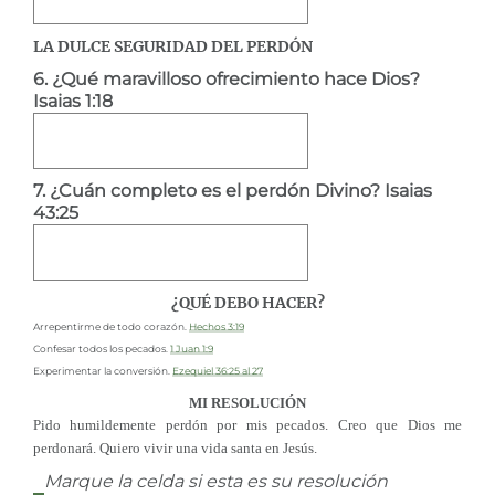
LA DULCE SEGURIDAD DEL PERDÓN
6. ¿Qué maravilloso ofrecimiento hace Dios?
Isaias 1:18
7. ¿Cuán completo es el perdón Divino? Isaias
43:25
¿QUÉ DEBO HACER?
Arrepentirme de todo corazón.
Hechos 3:19
Confesar todos los pecados.
1 Juan 1:9
Experimentar la conversión.
Ezequiel 36:25 al 27
MI RESOLUCIÓN
Pido humildemente perdón por mis pecados. Creo que Dios me
perdonará. Quiero vivir una vida santa en Jesús.
Marque la celda si esta es su resolución