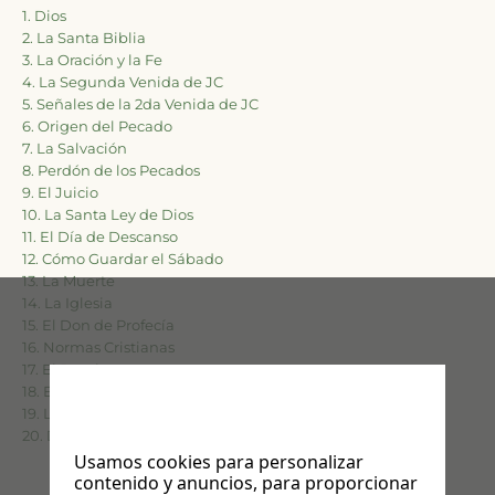
1. Dios
2. La Santa Biblia
3. La Oración y la Fe
4. La Segunda Venida de JC
5. Señales de la 2da Venida de JC
6. Origen del Pecado
7. La Salvación
8. Perdón de los Pecados
9. El Juicio
10. La Santa Ley de Dios
11. El Día de Descanso
12. Cómo Guardar el Sábado
13. La Muerte
14. La Iglesia
15. El Don de Profecía
16. Normas Cristianas
17. El Bautismo
18. El Sostén de la Iglesia
19. La Vida Cristiana
20. Dios nos Llama
Usamos cookies para personalizar
contenido y anuncios, para proporcionar